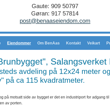
Gaute: 909 50797
Gøran: 917 57814
post@benaaseiendom.com
e
Eiendommer
Om BenAas
Kontakt
Veikart
P
"Brunbygget", Salangsverket
ksteds avdeling på 12x24 meter 
y" på ca 115 kvadratmeter.
 på motsatt side av bygget er det en industriport for adgang til 
den av porten.