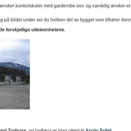
n ønsker kontorlokaler med garderobe osv. og samtidig ønsker et
g på bildet under ser du hvilken del av bygget som tilhører denn
e forskjellige utleieenhetene.
and Turbuss
, og lavfløya er idag utleid til
Arctic-Fritid
.