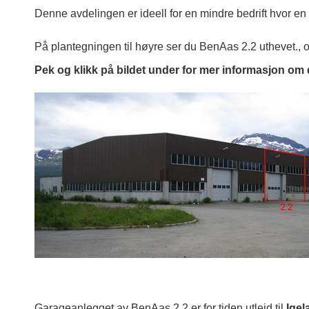
Denne avdelingen er ideell for en mindre bedrift hvor e
På plantegningen til høyre ser du BenAas 2.2 uthevet., o
Pek og klikk på bildet under for mer informasjon om d
Garageanlegget av BenAas 2.2 er for tiden utleid til
Igel