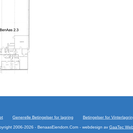
et
Generelle Betingelser for lagring
Betingelser for Vinterlagri
yright 2006-2026 - BenaasEiendom.Com - webdesign av
GaaTec Web