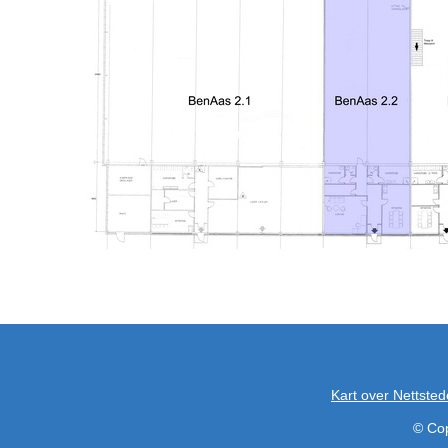
Kart over Nettsted
© Cop